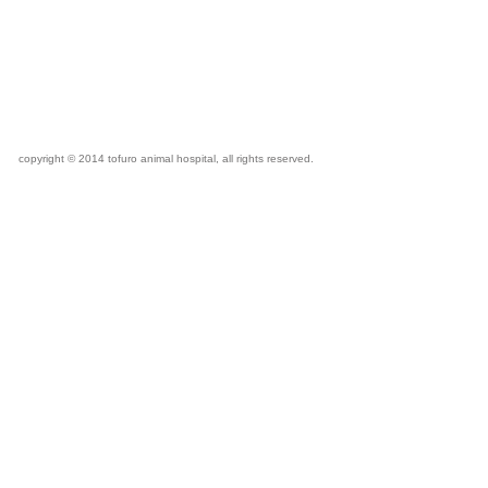
copyright © 2014 tofuro animal hospital, all rights reserved.