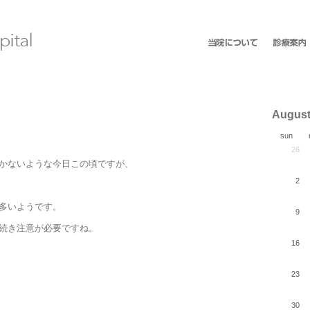
August
sun
26
かないような今日この頃ですが、
2
多いようです。
9
続き注意が必要ですね。
16
23
30